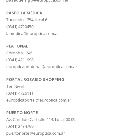
paseodelsiglo@europtica.com.ar
PASEO LA MÉDICA
Tucumán 1754, local 6.
(0341) 4720450.
lamedica@europtica.com.ar
PEATONAL
Córdoba 1245
(0341) 4211998.
europticapeatonal@europtica.com.ar
PORTAL ROSARIO SHOPPING
1er. Nivel.
(0341) 4726111.
europtlcaportal@europtica.com.ar
PUERTO NORTE
Av. Cándido Carballo 114. Local 00 09.
(0341) 2434799.
puertonorte@europtica.com.ar