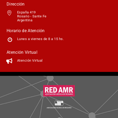
Dirección
España 419
Rosario - Sante Fe
Argentina
Horario de Atención
Lunes a viernes de 8 a 15 hs.
Atención Virtual
Atención Virtual