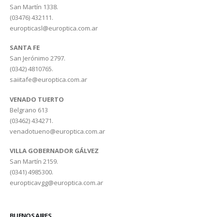
San Martín 1338.
(03476) 432111.
europticasl@europtica.com.ar
SANTA FE
San Jerónimo 2797.
(0342) 4810765.
saiitafe@europtica.com.ar
VENADO TUERTO
Belgrano 613
(03462) 434271.
venadotueno@europtica.com.ar
VILLA GOBERNADOR GÁLVEZ
San Martín 2159.
(0341) 4985300.
europticavgg@europtica.com.ar
BUENOS AIRES