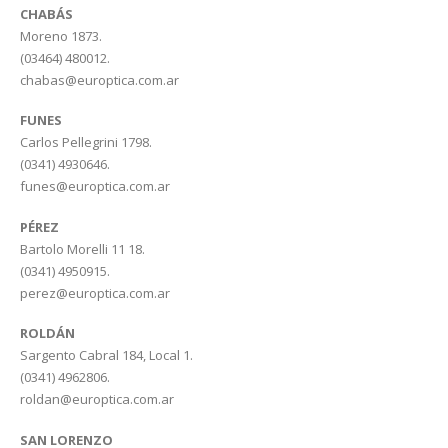
CHABÁS
Moreno 1873.
(03464) 480012.
chabas@europtica.com.ar
FUNES
Carlos Pellegrini 1798.
(0341) 4930646.
funes@europtica.com.ar
PÉREZ
Bartolo Morelli 11 18.
(0341) 4950915.
perez@europtica.com.ar
ROLDÁN
Sargento Cabral 184, Local 1.
(0341) 4962806.
roldan@europtica.com.ar
SAN LORENZO