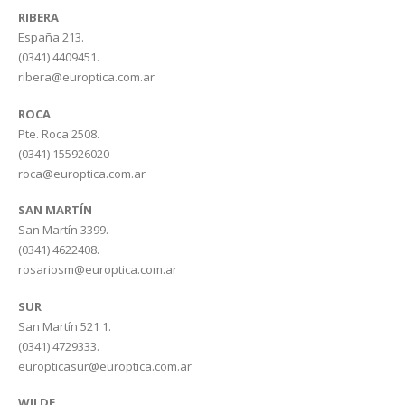
RIBERA
España 213.
(0341) 4409451.
ribera@europtica.com.ar
ROCA
Pte. Roca 2508.
(0341) 155926020
roca@europtica.com.ar
SAN MARTÍN
San Martín 3399.
(0341) 4622408.
rosariosm@europtica.com.ar
SUR
San Martín 521 1.
(0341) 4729333.
europticasur@europtica.com.ar
WILDE