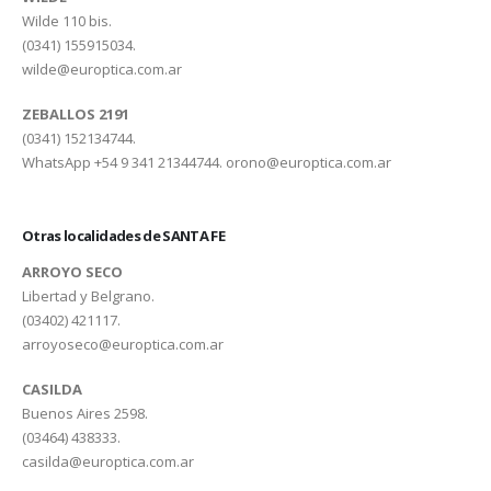
Wilde 110 bis.
(0341) 155915034.
wilde@europtica.com.ar
ZEBALLOS 2191
(0341) 152134744.
WhatsApp +54 9 341 21344744.
orono@europtica.com.ar
Otras localidades de SANTA FE
ARROYO SECO
Libertad y Belgrano.
(03402) 421117.
arroyoseco@europtica.com.ar
CASILDA
Buenos Aires 2598.
(03464) 438333.
casilda@europtica.com.ar