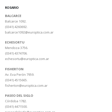
ROSARIO
BALCARCE
Balcarce 1092.
(0341) 4260692.
balcarce1092@europtica.com.ar
ECHESORTU
Mendoza 3756.
(0341) 4374706.
echesortu@europtica.com.ar
FISHERTON
Av. Eva Perón 7959.
(0341) 4515665.
fisherton@europtica.com.ar
PASEO DEL SIGLO
Córdoba 1782.
(0341) 4471500.