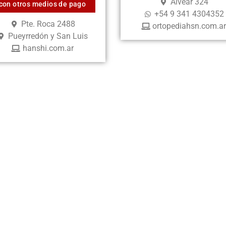
Alvear 324
con otros medios de pago
+54 9 341 4304352
Pte. Roca 2488
ortopediahsn.com.a
Pueyrredón y San Luis
hanshi.com.ar