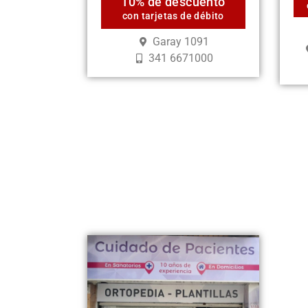
10% de descuento
con tarjetas de débito
Garay 1091
341 6671000